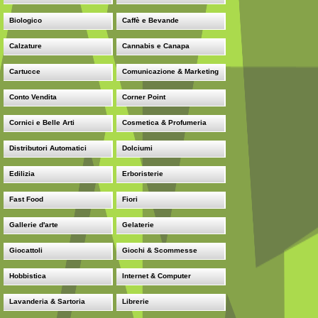
Biologico
Caffè e Bevande
Calzature
Cannabis e Canapa
Cartucce
Comunicazione & Marketing
Conto Vendita
Corner Point
Cornici e Belle Arti
Cosmetica & Profumeria
Distributori Automatici
Dolciumi
Edilizia
Erboristerie
Fast Food
Fiori
Gallerie d'arte
Gelaterie
Giocattoli
Giochi & Scommesse
Hobbistica
Internet & Computer
Lavanderia & Sartoria
Librerie