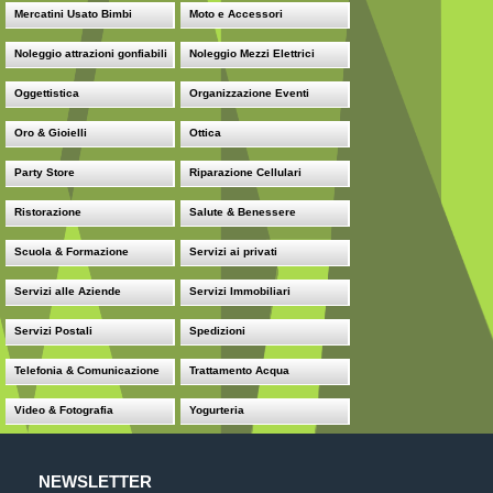
Mercatini Usato Bimbi
Moto e Accessori
Noleggio attrazioni gonfiabili
Noleggio Mezzi Elettrici
Oggettistica
Organizzazione Eventi
Oro & Gioielli
Ottica
Party Store
Riparazione Cellulari
Ristorazione
Salute & Benessere
Scuola & Formazione
Servizi ai privati
Servizi alle Aziende
Servizi Immobiliari
Servizi Postali
Spedizioni
Telefonia & Comunicazione
Trattamento Acqua
Video & Fotografia
Yogurteria
NEWSLETTER