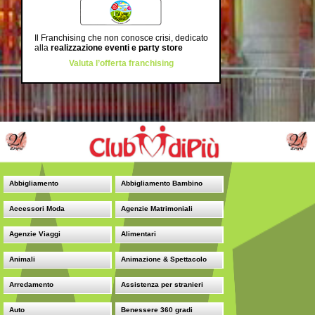
Il Franchising che non conosce crisi, dedicato
alla
realizzazione eventi e party store
Valuta l’offerta franchising
Abbigliamento
Abbigliamento Bambino
Accessori Moda
Agenzie Matrimoniali
Agenzie Viaggi
Alimentari
Animali
Animazione & Spettacolo
Arredamento
Assistenza per stranieri
Auto
Benessere 360 gradi